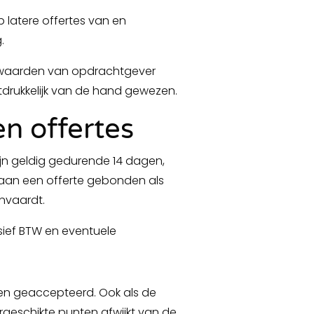
 latere offertes van en
.
orwaarden van opdrachtgever
drukkelijk van de hand gewezen.
n offertes
j zijn geldig gedurende 14 dagen,
 aan een offerte gebonden als
anvaardt.
lusief BTW en eventuele
den geaccepteerd. Ook als de
eschikte punten afwijkt van de