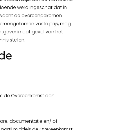
doende werd ingeschat dat in
erwacht de overeengekomen
ereengekomen vaste prijs, mag
htgever in dat geval van het
nis stellen.
 de
s om de Overeenkomst aan
tware, documentatie en/ of
partij middels de Overeenkomst