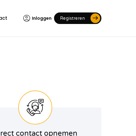
act
Inloggen
Registreren
irect contact opnemen