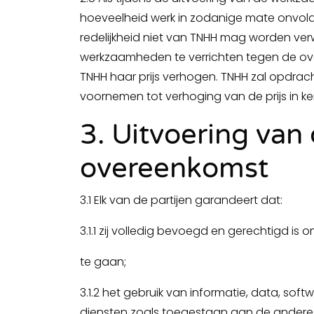
hoeveelheid werk in zodanige mate onvol
redelijkheid niet van TNHH mag worden v
werkzaamheden te verrichten tegen de ov
TNHH haar prijs verhogen. TNHH zal opdrac
voornemen tot verhoging van de prijs in ken
3. Uitvoering van
overeenkomst
3.1 Elk van de partijen garandeert dat:
3.1.1 zij volledig bevoegd en gerechtigd i
te gaan;
3.1.2 het gebruik van informatie, data, sof
diensten zoals toegestaan aan de andere 