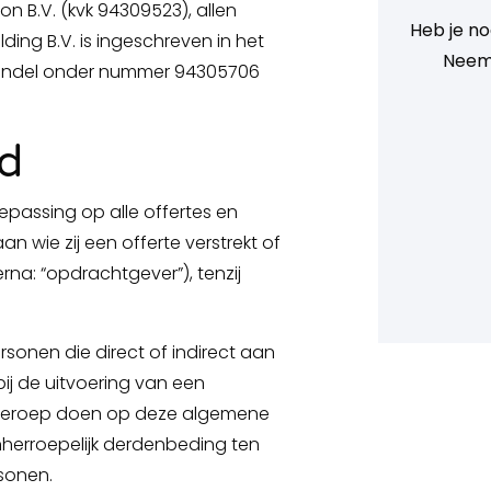
on B.V. (kvk 94309523), allen
Heb je no
ing B.V. is ingeschreven in het
Neem
andel onder nummer 94305706
id
epassing op alle offertes en
 wie zij een offerte verstrekt of
na: “opdrachtgever”), tenzij
rsonen die direct of indirect aan
bij de uitvoering van een
 beroep doen op deze algemene
herroepelijk derdenbeding ten
sonen.