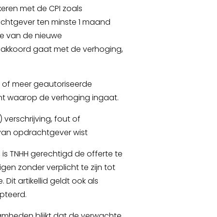
xeren met de CPI zoals
achtgever ten minste 1 maand
e van de nieuwe
t akkoord gaat met de verhoging,
 of meer geautoriseerde
nt waarop de verhoging ingaat.
 verschrijving, fout of
rvan opdrachtgever wist
 is TNHH gerechtigd de offerte te
en zonder verplicht te zijn tot
it artikellid geldt ook als
pteerd.
aamheden blijkt dat de verwachte