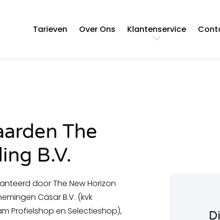
Tarieven
Over Ons
Klantenservice
Cont
FAQ
Stuur een bericht
arden The
ing B.V.
nteerd door The New Horizon
nemingen Cäsar B.V. (kvk
 Profielshop en Selectieshop),
D