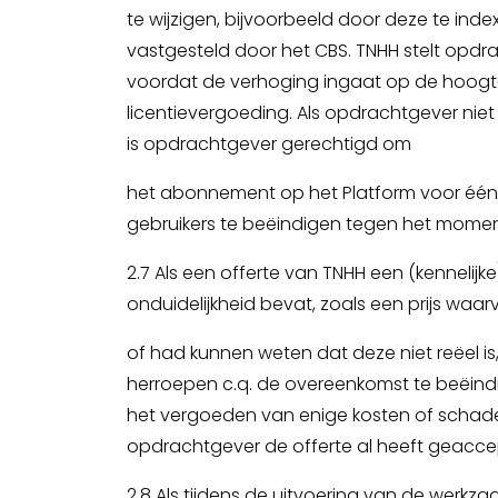
te wijzigen, bijvoorbeeld door deze te inde
vastgesteld door het CBS. TNHH stelt opdr
voordat de verhoging ingaat op de hoogt
licentievergoeding. Als opdrachtgever nie
is opdrachtgever gerechtigd om
het abonnement op het Platform voor één
gebruikers te beëindigen tegen het mome
2.7 Als een offerte van TNHH een (kennelijke)
onduidelijkheid bevat, zoals een prijs waa
of had kunnen weten dat deze niet reëel is,
herroepen c.q. de overeenkomst te beëindig
het vergoeden van enige kosten of schade. D
opdrachtgever de offerte al heeft geacce
2.8 Als tijdens de uitvoering van de werkz