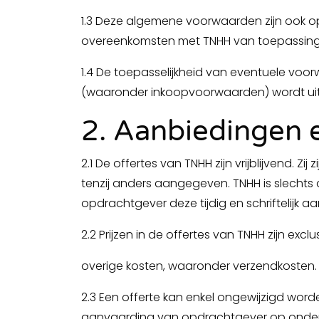
1.3 Deze algemene voorwaarden zijn ook op
overeenkomsten met TNHH van toepassing
1.4 De toepasselijkheid van eventuele vo
(waaronder inkoopvoorwaarden) wordt uit
2. Aanbiedingen e
2.1 De offertes van TNHH zijn vrijblijvend. Zi
tenzij anders aangegeven. TNHH is slechts
opdrachtgever deze tijdig en schriftelijk a
2.2 Prijzen in de offertes van TNHH zijn exc
overige kosten, waaronder verzendkosten.
2.3 Een offerte kan enkel ongewijzigd wor
aanvaarding van opdrachtgever op onderg